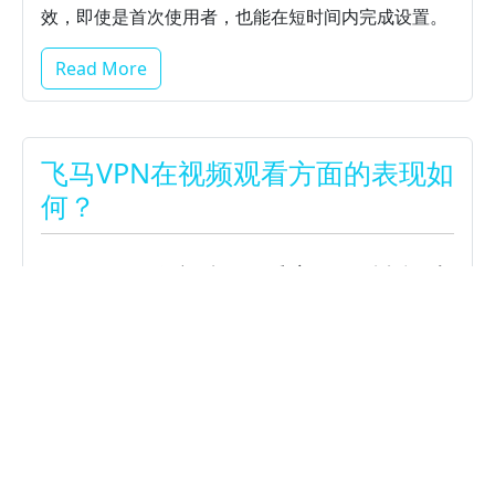
效，即使是首次使用者，也能在短时间内完成设置。
Read More
飞马VPN在视频观看方面的表现如
何？
飞马VPN在视频观看方面的性能表
现如何？
飞马VPN在视频观看方面的表现总体优异，尤其是在
提供稳定高速连接和解锁地区限制方面表现突出。
作
为一款备受好评的VPN加速器，飞马VPN通过优化网
络路径，有效减少缓冲时间，提升视频播放体验。
Read More